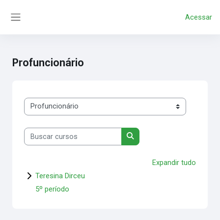
');
Ir para o conteúdo principal
Acessar
Painel lateral
Profuncionário
Categorias de Cursos
Buscar cursos
Buscar cursos
Expandir tudo
Teresina Dirceu
5º período