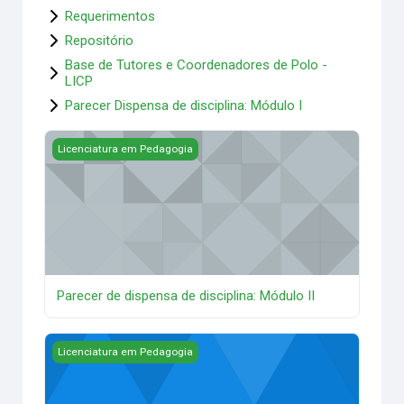
Requerimentos
Repositório
Base de Tutores e Coordenadores de Polo -
LICP
Parecer Dispensa de disciplina: Módulo I
Parecer de dispensa de disciplina: Módulo II
Licenciatura em Pedagogia
Parecer de dispensa de disciplina: Módulo II
Parecer sobre recurso
Licenciatura em Pedagogia