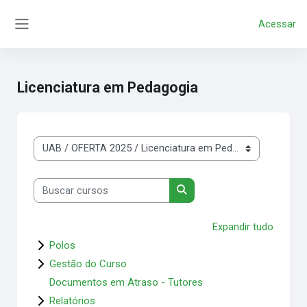
');
Ir para o conteúdo principal
Acessar
Painel lateral
Licenciatura em Pedagogia
Categorias de Cursos
Buscar cursos
Buscar cursos
Expandir tudo
Polos
Gestão do Curso
Documentos em Atraso - Tutores
Relatórios