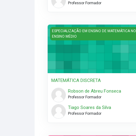
Professor Formador
MATEMÁTICA DISCRETA
ESPECIALIZAÇÃO EM ENSINO DE MATEMÁTICA NO
ENSINO MÉDIO
MATEMÁTICA DISCRETA
Robson de Abreu Fonseca
Professor Formador
Tiago Soares da Silva
Professor Formador