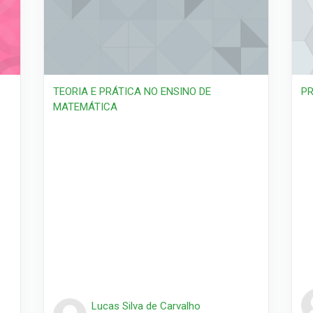
TEORIA E PRÁTICA NO ENSINO DE
PR
MATEMÁTICA
Lucas Silva de Carvalho