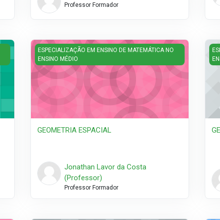
Professor Formador
GEOMETRIA ESPACIAL
GE
ESPECIALIZAÇÃO EM ENSINO DE MATEMÁTICA NO
ES
ENSINO MÉDIO
EN
GEOMETRIA ESPACIAL
G
Jonathan Lavor da Costa
(Professor)
Professor Formador