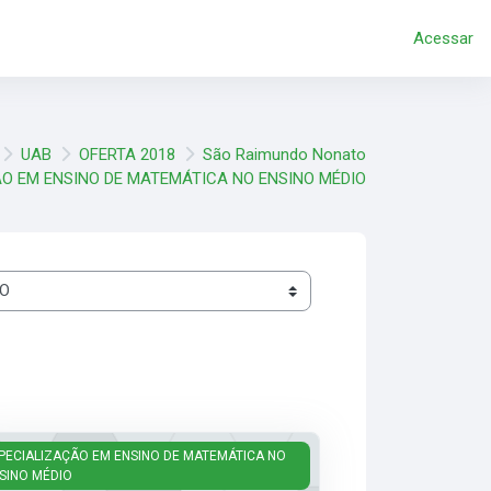
Acessar
UAB
OFERTA 2018
São Raimundo Nonato
O EM ENSINO DE MATEMÁTICA NO ENSINO MÉDIO
OBABILIDADE
PECIALIZAÇÃO EM ENSINO DE MATEMÁTICA NO
SINO MÉDIO