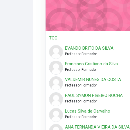
TCC
EVANDO BRITO DA SILVA
Professor Formador
Francisco Cristiano da Silva
Professor Formador
VALDEMIR NUNES DA COSTA
Professor Formador
PAUL SYMON RIBEIRO ROCHA
Professor Formador
Lucas Silva de Carvalho
Professor Formador
ANA FERNANDA VIEIRA DA SILVA